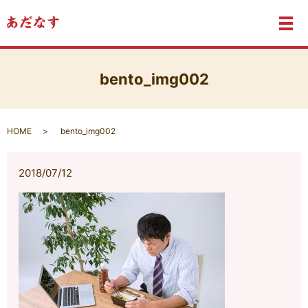
メ
bento_img002
HOME
bento_img002
2018/07/12