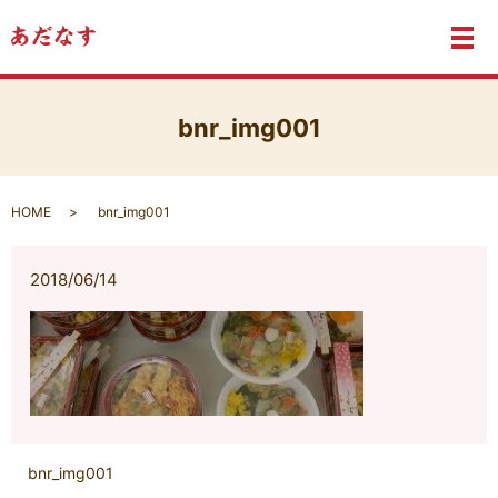
メ
bnr_img001
HOME
bnr_img001
2018/06/14
bnr_img001