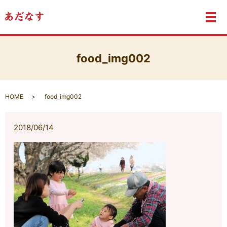
メ
food_img002
HOME
food_img002
2018/06/14