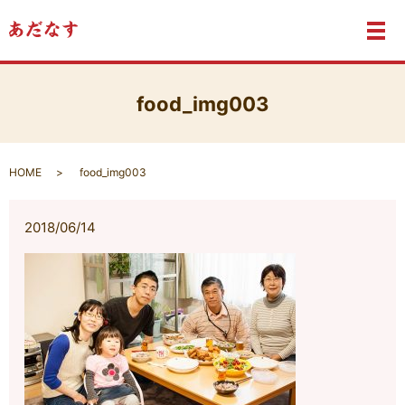
メ
food_img003
HOME
food_img003
2018/06/14