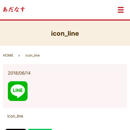
メ
icon_line
HOME
icon_line
2018/06/14
icon_line