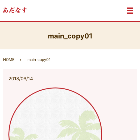
メ
main_copy01
HOME
main_copy01
2018/06/14